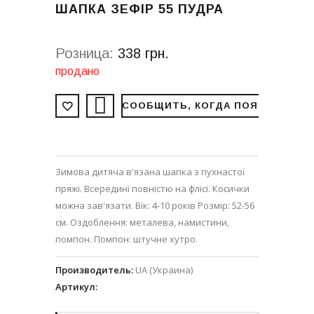
ШАПКА ЗЕФІР 55 ПУДРА
Розница:
338 грн.
продано
СООБЩИТЬ, КОГДА ПОЯВИТСЯ
Зимова дитяча в'язана шапка з пухнастої
пряжі. Всередині повністю на флісі. Косички
можна зав'язати. Вік: 4-10 років Розмір: 52-56
см. Оздоблення: металева, намистини,
помпон. Помпон: штучне хутро.
Производитель
:
UA (Украина)
Артикул
: