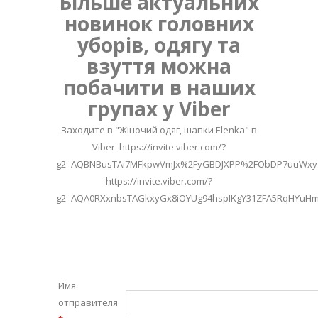
Більше актуальних
новинок головних
уборів, одягу та
взуття можна
побачити в наших
групах у Viber
Заходите в "Жіночий одяг, шапки Elenka" в
Viber: https://invite.viber.com/?
g2=AQBNBusTAi7MFkpwVmJx%2FyGBDJXPP%2FObDP7uuWxy
https://invite.viber.com/?
g2=AQA0RXxnbsTAGkxyGx8iOYUg94hspIKgY31ZFA5RqHYuH
Имя
отправителя