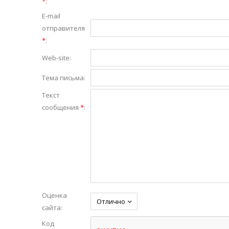
*
:
E-mail
отправителя
*
:
Web-site:
Тема письма:
Текст
сообщения
*
:
Оценка
сайта:
Код