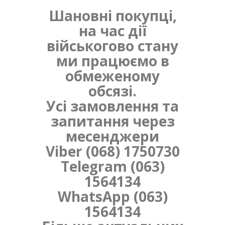
Шановні покупці,
на час дії
військогово стану
ми працюємо в
обмеженому
обсязі.
Усі замовлення та
запитання через
месенджери
Viber (068) 1750730
Telegram (063)
1564134
WhatsApp (063)
1564134