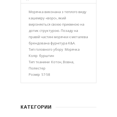
Морячка виконана з теплого виду
кашеміру «ворс», який
вирізняється своєю приємною на
дотик структурою. Позаду на
правій частині морячки є металева
брендована фурнітура K&A.
Тип головного убору Морячка
Колір бурштин
Тип тканини Котон, Вовна,
Поліестер
Розмір 57-58
КАТЕГОРИИ