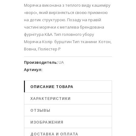
Морячка виконана з теплого виду кашеміру
«ворс», який вирізняється своєю приємною
на дотик структурою. Позаду на правій
частині морячки є металева брендована
фурнітура K&A. Тип головного убору
Морячка Колір бурштин Тип тканини Котон,
Вовна, Поліестер Р
Производитель
:
UA
Артикул
:
ОПИСАНИЕ ТОВАРА
ХАРАКТЕРИСТИКИ
ОТЗЫВЫ
ИЗОБРАЖЕНИЯ
ДОСТАВКА И ОПЛАТА