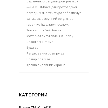
баранчик із регулятором розміру
— це must-have для прохолодної
погоди. М'яка текстура забезпечує
затишок, а зручний регулятор
гарантує ідеальну посадку.
Тип виробу бейсболка
Матеріал виготовлення Teddy
Сезон осінь/зима
Вуха да
Регулювання розміру да
Розмір one size
Країна виробник Україна.
КАТЕГОРИИ
Шапки ТМ Willi
(417)