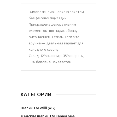
Зимова жіноча шапка із закотом,
без флісової підкладки.
Прикрашена декоративним
елементом, що надає образу
витонченість і стиль. Тепла та
зручна — ідеальний варіант для
холодного сезону.
Склад: 12% кашемір, 35% шерсть,
50% бавовна, 3% еластан.
КАТЕГОРИИ
Шапки ТМ Willi
(417)
Женские шапки ТМ Kamea
(444)