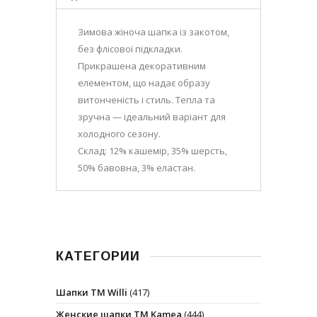
Зимова жіноча шапка із закотом,
без флісової підкладки.
Прикрашена декоративним
елементом, що надає образу
витонченість і стиль. Тепла та
зручна — ідеальний варіант для
холодного сезону.
Склад: 12% кашемір, 35% шерсть,
50% бавовна, 3% еластан.
КАТЕГОРИИ
Шапки ТМ Willi
(417)
Женские шапки ТМ Kamea
(444)