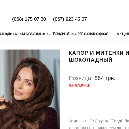
(068) 175 07 30
(067) 923 45 07
апор и митенки из экомеха "Тедди" Люкс 012 шоколадный
ВНАЯ
МАГАЗИН
СТАТЬИ
LOOKBOOK
АКЦИ
КАПОР И МИТЕНКИ И
ШОКОЛАДНЫЙ
Розница:
864 грн.
в наличии
Комплект з ЕКО-хутра "Тедді" Лю
флісовою підкладкою для додатк