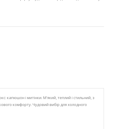
кс: капюшон і митінки. М'який, теплий і стильний, з
SALE
кового комфорту. Чудовий вибір для холодного