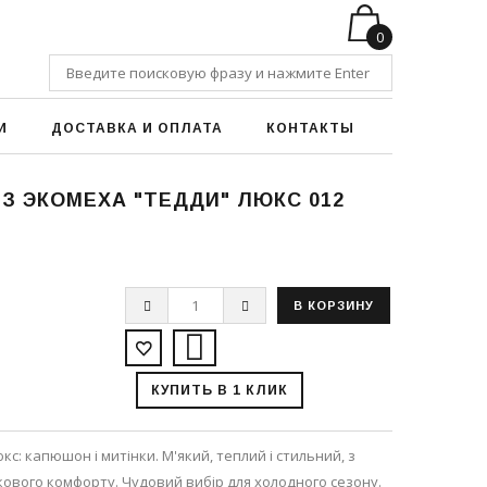
0
И
ДОСТАВКА И ОПЛАТА
КОНТАКТЫ
З ЭКОМЕХА "ТЕДДИ" ЛЮКС 012
КУПИТЬ В 1 КЛИК
кс: капюшон і митінки. М'який, теплий і стильний, з
ового комфорту. Чудовий вибір для холодного сезону.