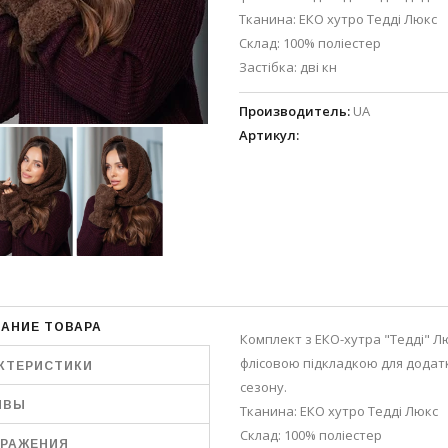
Тканина: ЕКО хутро Тедді Люкс
Склад: 100% поліестер
Застібка: дві кн
Производитель
:
UA
Артикул
:
АНИЕ ТОВАРА
Комплект з ЕКО-хутра "Тедді" Лю
флісовою підкладкою для додат
КТЕРИСТИКИ
сезону.
ЫВЫ
Тканина: ЕКО хутро Тедді Люкс
Склад: 100% поліестер
РАЖЕНИЯ