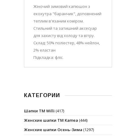
Жіночий зимовий капюшон з
екохутра "баранчик", доповнений
теплим в'язаним коміром.
Стильний та затишний аксесуар
для захисту від холоду та вітру.
Склад: 50% поліестер, 48% нейлон,
2% еластан
Підкладка: фліс.
КАТЕГОРИИ
Шапки ТМ Willi
(417)
Женские шапки ТМ Kamea
(444)
Женские шапки Осень-Зима
(1297)