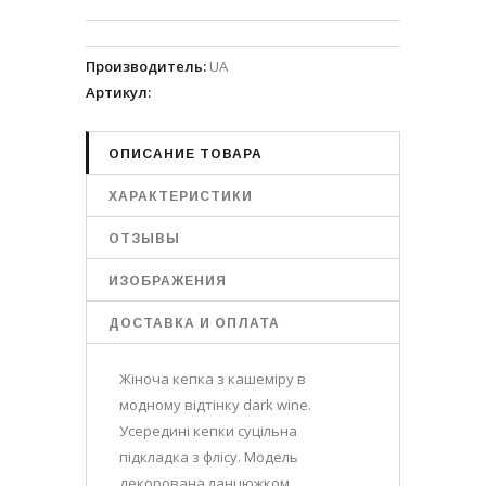
Производитель
:
UA
Артикул
:
ОПИСАНИЕ ТОВАРА
ХАРАКТЕРИСТИКИ
ОТЗЫВЫ
ИЗОБРАЖЕНИЯ
ДОСТАВКА И ОПЛАТА
Жіноча кепка з кашеміру в
модному відтінку dark wine.
Усередині кепки суцільна
підкладка з флісу. Модель
декорована ланцюжком.