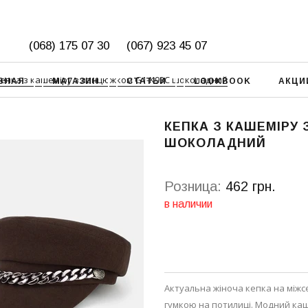
(068) 175 07 30
(067) 923 45 07
епка з кашеміру з ланцюжком G1-K93C шоколадний
ВНАЯ
МАГАЗИН
СТАТЬИ
LOOKBOOK
АКЦИ
КЕПКА З КАШЕМІРУ
ШОКОЛАДНИЙ
Розница:
462 грн.
в наличии
Актуальна жіноча кепка на міжс
гумкою на потилиці. Модний каш