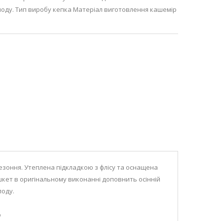
олоду. Тип виробу кепка Матеріал виготовлення кашемір
езоння. Утеплена підкладкою з флісу та оснащена
SALE
кет в оригінальному виконанні доповнить осінній
лоду.
р