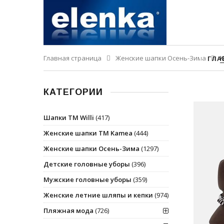
Главная страница
Женские шапки Осень-Зима
К
ГЛА
КАТЕГОРИИ
Шапки ТМ Willi
(417)
Женские шапки ТМ Kamea
(444)
Женские шапки Осень-Зима
(1297)
Детские головные уборы
(396)
Мужские головные уборы
(359)
Женские летние шляпы и кепки
(974)
Пляжная мода
(726)