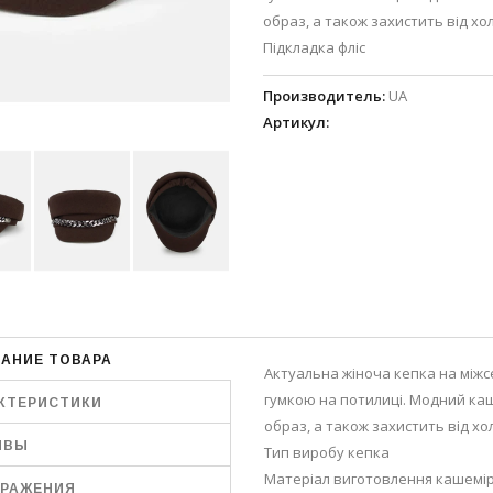
образ, а також захистить від х
Підкладка фліс
Производитель
:
UA
Артикул
:
АНИЕ ТОВАРА
Актуальна жіноча кепка на міжс
гумкою на потилиці. Модний каш
КТЕРИСТИКИ
образ, а також захистить від хо
ЫВЫ
Тип виробу кепка
Матеріал виготовлення кашемі
РАЖЕНИЯ