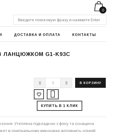
0
И
ДОСТАВКА И ОПЛАТА
КОНТАКТЫ
 З ЛАНЦЮЖКОМ G1-K93C
КУПИТЬ В 1 КЛИК
езоння. Утеплена підкладкою з флісу та оснащена
кет в оригінальному виконанні доповнить осінній