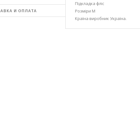
Підкладка фліс
Розміри M
АВКА И ОПЛАТА
Країна виробник Україна.
УБЫЕ, ЯРКО-СИНИЕ,
ОРДОВЫЕ, МЯТНЫЕ,
ЫЕ, СИНИЕ, ТЁМНО-
, КОРИЧНЕВЫЕ
В НАЛИЧИИ ГРАФИТ И СВЕТЛО-СЕРАЯ
ЛЬФЫ РУЧНОЙ
ЖЕНСКАЯ ДВОЙНАЯ ШАПКА
АЛИСА
6-37, 38-39
"АРИАДНА" (ARIADNA)
150 грн.
ГРАФИТ И СВЕТЛО-СЕРАЯ
РЗИНУ
350 грн.
В КОРЗИНУ