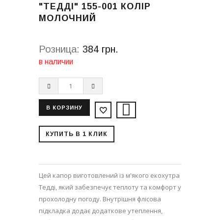
"ТЕДДІ" 155-001 КОЛІР
МОЛОЧНИЙ
Розница:
384 грн.
в наличии
КУПИТЬ В 1 КЛИК
Цей капор виготовлений із м'якого екохутра
Тедді, який забезпечує теплоту та комфорт у
прохолодну погоду. Внутрішня флісова
підкладка додає додаткове утеплення,