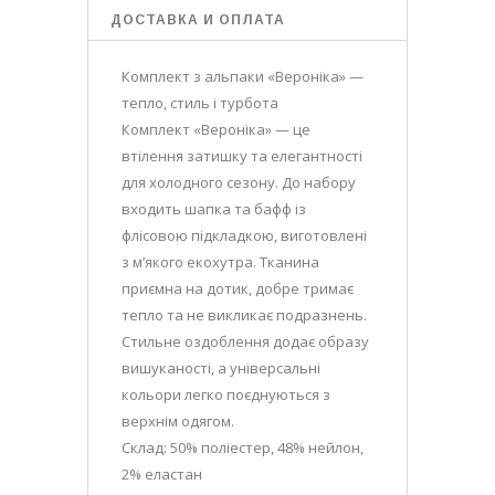
ДОСТАВКА И ОПЛАТА
Комплект з альпаки «Вероніка» —
тепло, стиль і турбота
Комплект «Вероніка» — це
втілення затишку та елегантності
для холодного сезону. До набору
входить шапка та бафф із
флісовою підкладкою, виготовлені
з м’якого екохутра. Тканина
приємна на дотик, добре тримає
тепло та не викликає подразнень.
Стильне оздоблення додає образу
вишуканості, а універсальні
кольори легко поєднуються з
верхнім одягом.
Склад: 50% поліестер, 48% нейлон,
2% еластан