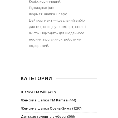
Колір: коричневий.
Підкладка: фліс
Формат: шапка + бафф.
Цей комплект — ідеальний вибір
для тих, хто цінує комфорт, стиль і
якість. Підходить для щоденного
носіння, прогулянок, роботи чи
подорожей.
КАТЕГОРИИ
Шапки ТМ Willi
(417)
Женские шапки ТМ Kamea
(444)
Женские шапки Осень-Зима
(1297)
Детские головные уборы
(396)