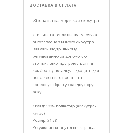
ДОСТАВКА И ОПЛАТА
Жіноча шапка-морячка з екохутра
Стильна та тепла шапка-морячка
виготовлена з м'якого екохутра.
Завдяки внутрішньому
регулюванню за допомогою
стрічки легко підстроюється під
комфортну посадку. Підходить для
повсякденного носіння та
завершує образ у холодну пору
року.
Склад: 100% поліестер (екохутро-
хутро)
Розмір: 54-58
Регулювання: внутрішня стрічка.