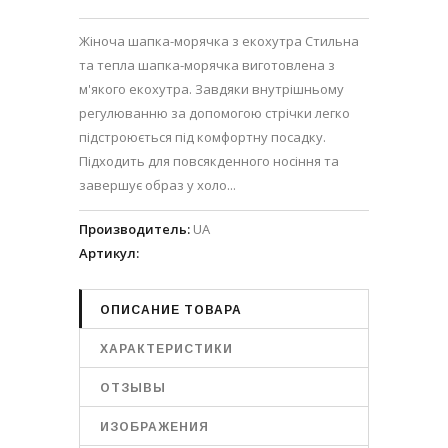
Жіноча шапка-морячка з екохутра Стильна
та тепла шапка-морячка виготовлена з
м'якого екохутра. Завдяки внутрішньому
регулюванню за допомогою стрічки легко
підстроюється під комфортну посадку.
Підходить для повсякденного носіння та
завершує образ у холо...
Производитель
:
UA
Артикул
:
ОПИСАНИЕ ТОВАРА
ХАРАКТЕРИСТИКИ
ОТЗЫВЫ
ИЗОБРАЖЕНИЯ