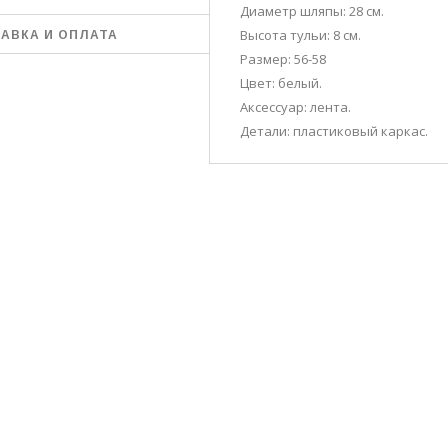
Диаметр шляпы: 28 см.
Высота тульи: 8 см.
АВКА И ОПЛАТА
Размер: 56-58
Цвет: белый.
Аксессуар: лента.
Детали: пластиковый каркас.
УБЫЕ, ЯРКО-СИНИЕ,
ОРДОВЫЕ, МЯТНЫЕ,
ЫЕ, СИНИЕ, ТЁМНО-
, КОРИЧНЕВЫЕ
В НАЛИЧИИ ГРАФИТ И СВЕТЛО-СЕРАЯ
ЛЬФЫ РУЧНОЙ
ЖЕНСКАЯ ДВОЙНАЯ ШАПКА
АЛИСА
6-37, 38-39
"АРИАДНА" (ARIADNA)
150 грн.
ГРАФИТ И СВЕТЛО-СЕРАЯ
РЗИНУ
350 грн.
В КОРЗИНУ