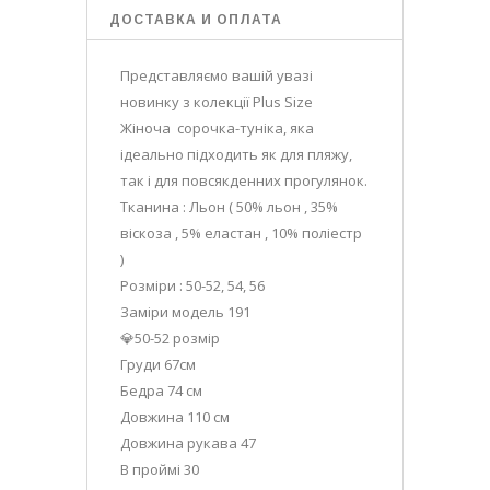
ДОСТАВКА И ОПЛАТА
Представляємо вашій увазі
новинку з колекції Plus Size
Жіноча сорочка-туніка, яка
ідеально підходить як для пляжу,
так і для повсякденних прогулянок.
Тканина : Льон ( 50% льон , 35%
віскоза , 5% еластан , 10% поліестр
)
Розміри : 50-52, 54, 56
Заміри модель 191
💎50-52 розмір
Груди 67см
Бедра 74 см
Довжина 110 см
Довжина рукава 47
В проймі 30