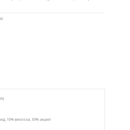
а)
A)
SALE
ид, 10% вискоза, 30% акрил