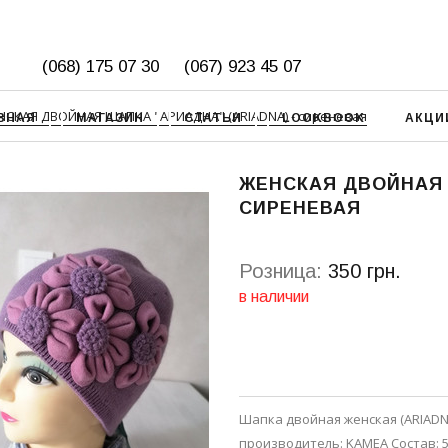
(068) 175 07 30
(067) 923 45 07
НСКАЯ ДВОЙНАЯ ШАПКА "АРИАДНА" (ARIADNA) - сиреневая
ВНАЯ
МАГАЗИН
СТАТЬИ
LOOKBOOK
АКЦИ
ЖЕНСКАЯ ДВОЙНАЯ 
СИРЕНЕВАЯ
Розница:
350 грн.
в наличии
Шапка двойная женская (ARIAD
производитель: KAMEA Состав: 5