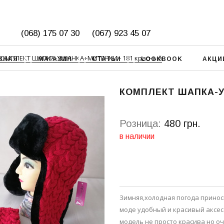
(068) 175 07 30
(067) 923 45 07
ОМПЛЕКТ ШАПКА-УШАНКА+МИТЕНКИ - 181 красный
ВНАЯ
МАГАЗИН
СТАТЬИ
LOOKBOOK
АКЦИ
КОМПЛЕКТ ШАПКА-У
Розница:
480 грн.
в наличии
Зимняя,холодная погода принос
моде удобный и красивый аксес
модель не просто красива но оч