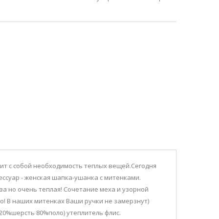
ит с собой необходимость теплых вещей.Сегодня
SALE
ессуар - женская шапка-ушанка с митенками.
ва но очень теплая! Сочетание меха и узорной
о! В наших митенках Ваши ручки не замерзнут)
(20%шерсть 80%поло) утеплитель флис.