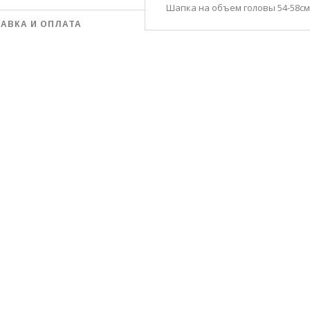
Шапка на объем головы 54-58см
АВКА И ОПЛАТА
УБЫЕ, ЯРКО-СИНИЕ,
ОРДОВЫЕ, МЯТНЫЕ,
ЫЕ, СИНИЕ, ТЁМНО-
, КОРИЧНЕВЫЕ
В НАЛИЧИИ ГРАФИТ И СВЕТЛО-СЕРАЯ
ЛЬФЫ РУЧНОЙ
ЖЕНСКАЯ ДВОЙНАЯ ШАПКА
АЛИСА
6-37, 38-39
"АРИАДНА" (ARIADNA)
150 грн.
ГРАФИТ И СВЕТЛО-СЕРАЯ
РЗИНУ
350 грн.
В КОРЗИНУ