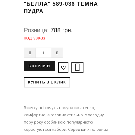
"БЕЛЛА" 589-036 ТЕМНА
ПУДРА
Розница:
788 грн.
под заказ
КУПИТЬ В 1 КЛИК
Взимку всі хочуть почуватися тепло,
комфортно, а головне стильно. У холодну
пору року особливою популярністю
користуються набори. Серед їхніх головних