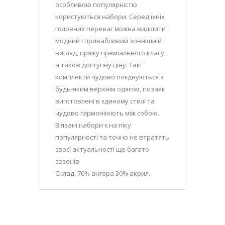
особливою популярністю
користуються набори. Серед їхніх
головних переваг можна виділити
модний і привабливий зовнішній
вигляд, пряжу преміального класу,
а також доступну ціну. Такі
комплекти чудово поєднуються з
будь-яким верхнім одягом, позаяк
виготовлені в єдиному стилі та
чудово гармоніюють між собою.
В'язані набори є на піку
популярності та точно не втратять
своєї актуальності ще багато
сезонів.
Склад: 70% ангора 30% акрил.