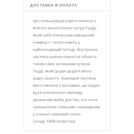
ДОСТАВКА И ОПЛАТА
Ця стильна вушка виготовлена з
м'якого екологічного хутра Тедді,
який забезпечує максимальний
комфорт і тепло навіть у
найхолоднішій погоду. Внутрішня
частина шапки повністю обшита
таким само затишним хутром
Тедді, який додає додаткового
шару захисту. Зовнішня частина
виготовлена з екозамші, що надає
вуха елегантного вигляду.
Ідеальний вибір для тих, хто хоче
залишатися стильним і захищеним
у осінньо-зимовий сезон.
Склад: 100% поліестер.