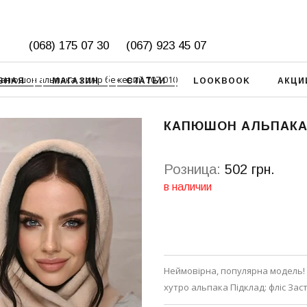
(068) 175 07 30
(067) 923 45 07
апюшон альпака, колір бежевий 707-010
ВНАЯ
МАГАЗИН
СТАТЬИ
LOOKBOOK
АКЦИ
КАПЮШОН АЛЬПАКА,
Розница:
502 грн.
в наличии
Неймовірна, популярна модель! 
хутро альпака Підклад: фліс Заст