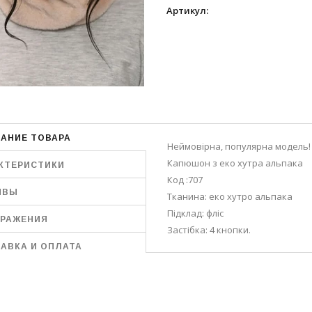
Артикул
:
АНИЕ ТОВАРА
Неймовірна, популярна модель!
Капюшон з еко хутра альпака
КТЕРИСТИКИ
Код :707
ЫВЫ
Тканина: еко хутро альпака
Підклад: фліс
РАЖЕНИЯ
Застібка: 4 кнопки.
АВКА И ОПЛАТА