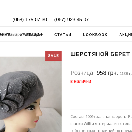
(068) 175 07 30
(067) 923 45 07
ет "Тамара" 308 серый
ВНАЯ
МАГАЗИН
СТАТЬИ
LOOKBOOK
АКЦИ
ШЕРСТЯНОЙ БЕРЕТ 
SALE
Розница:
958 грн.
1138 г
в наличии
Состав: 100% валяная шерсть. Р
шапки Willi и материал изгото
собственных традиций во врем