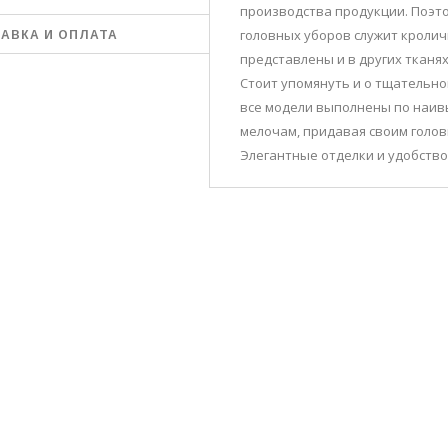
производства продукции. Поэт
головных уборов служит кролич
АВКА И ОПЛАТА
представлены и в других тканях
Стоит упомянуть и о тщательно
все модели выполнены по наив
мелочам, придавая своим голов
Элегантные отделки и удобство
УБЫЕ, ЯРКО-СИНИЕ,
ОРДОВЫЕ, МЯТНЫЕ,
ЫЕ, СИНИЕ, ТЁМНО-
, КОРИЧНЕВЫЕ
В НАЛИЧИИ ГРАФИТ И СВЕТЛО-СЕРАЯ
ЛЬФЫ РУЧНОЙ
ЖЕНСКАЯ ДВОЙНАЯ ШАПКА
АЛИСА
6-37, 38-39
"АРИАДНА" (ARIADNA)
150 грн.
ГРАФИТ И СВЕТЛО-СЕРАЯ
РЗИНУ
350 грн.
В КОРЗИНУ