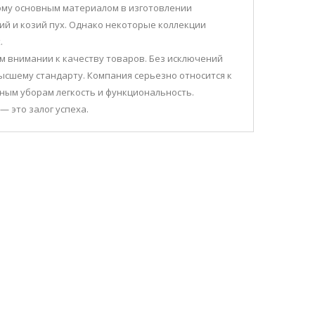
ому основным материалом в изготовлении
ий и козий пух. Однако некоторые коллекции
.
м внимании к качеству товаров. Без исключений
ысшему стандарту. Компания серьезно относится к
ным уборам легкость и функциональность.
— это залог успеха.
В НАЛИЧИИ
 (ПОМПОН ИЗ МЕХА)
220 грн.
В КОРЗИНУ