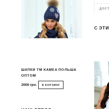
ДОСТ
С ЭТ
В НАЛИЧИИ ГОЛ
БИРЮЗОВЫЕ, Б
БЕЖЕВЫЕ, СЕР
 ЗАКАЗ
РОЗОВЫЕ
ША ОПТ И
ШАПКИ ТМ KAMEA ПОЛЬША
ВЯЗАНЫЕ ГО
ОПТОМ
РАБОТЫ, Р. 3
2000 грн.
398 грн.
В КОРЗИНУ
В КО