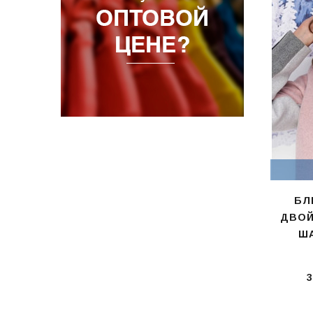
БЛ
ДВОЙ
ША
3