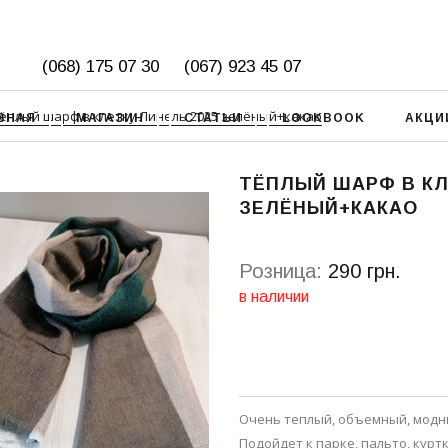
(068) 175 07 30
(067) 923 45 07
ёплый шарф в клетку Линель 2025 зелёный+какао
ВНАЯ
МАГАЗИН
СТАТЬИ
LOOKBOOK
АКЦИ
ТЁПЛЫЙ ШАРФ В КЛ
ЗЕЛЁНЫЙ+КАКАО
Розница:
290 грн.
в наличии
Очень теплый, объемный, модны
Подойдет к парке, пальто, курт