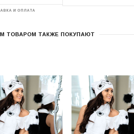
АВКА И ОПЛАТА
ИМ ТОВАРОМ ТАКЖЕ ПОКУПАЮТ
УБЫЕ, ЯРКО-СИНИЕ,
ОРДОВЫЕ, МЯТНЫЕ,
ЫЕ, СИНИЕ, ТЁМНО-
, КОРИЧНЕВЫЕ
В НАЛИЧИИ ГРАФИТ И СВЕТЛО-СЕРАЯ
ЛЬФЫ РУЧНОЙ
ЖЕНСКАЯ ДВОЙНАЯ ШАПКА
АЛИСА
6-37, 38-39
"АРИАДНА" (ARIADNA)
150 грн.
ГРАФИТ И СВЕТЛО-СЕРАЯ
РЗИНУ
350 грн.
В КОРЗИНУ