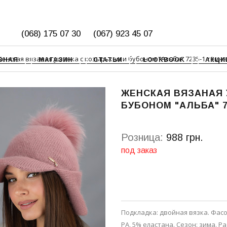
(068) 175 07 30
(067) 923 45 07
енская вязаная ушанка с козырьком и бубоном "Альба" 7235-1 тёмна
ВНАЯ
МАГАЗИН
СТАТЬИ
LOOKBOOK
АКЦИ
ЖЕНСКАЯ ВЯЗАНАЯ 
БУБОНОМ "АЛЬБА" 7
Розница:
988 грн.
под заказ
Подкладка: двойная вязка. Фасо
PA, 5% еластана. Сезон: зима. Р