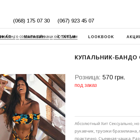
(068) 175 07 30
(067) 923 45 07
ик-бандо со съёмной чашкой - 1047 мм
ВНАЯ
МАГАЗИН
СТАТЬИ
LOOKBOOK
АКЦИ
КУПАЛЬНИК-БАНДО 
Розница:
570 грн.
под заказ
Абсолютный Хит Сексуально, но
рукавчик, трусики бразилиана, 
практично. Съемная чашка. Разме