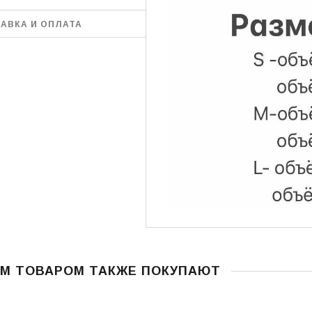
АВКА И ОПЛАТА
УБЫЕ, ЯРКО-СИНИЕ,
ОРДОВЫЕ, МЯТНЫЕ,
ЫЕ, СИНИЕ, ТЁМНО-
, КОРИЧНЕВЫЕ
В НАЛИЧИИ ГРАФИТ И СВЕТЛО-СЕРАЯ
ЛЬФЫ РУЧНОЙ
ЖЕНСКАЯ ДВОЙНАЯ ШАПКА
АЛИСА
6-37, 38-39
"АРИАДНА" (ARIADNA)
150 грн.
ГРАФИТ И СВЕТЛО-СЕРАЯ
РЗИНУ
350 грн.
В КОРЗИНУ
ИМ ТОВАРОМ ТАКЖЕ ПОКУПАЮТ