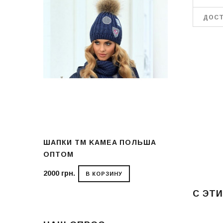
ДОСТ
В НАЛИЧИИ ГОЛ
БИРЮЗОВЫЕ, Б
БЕЖЕВЫЕ, СЕР
 ЗАКАЗ
РОЗОВЫЕ
ША ОПТ И
ШАПКИ ТМ KAMEA ПОЛЬША
ВЯЗАНЫЕ ГО
ОПТОМ
РАБОТЫ, Р. 3
2000 грн.
398 грн.
В КОРЗИНУ
В КО
С ЭТ