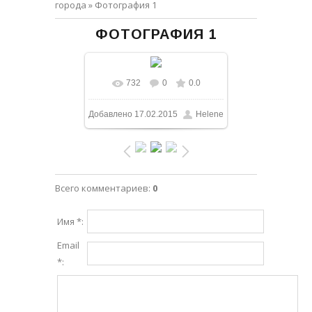
города
» Фотография 1
ФОТОГРАФИЯ 1
732
0
0.0
В реальном размере
Добавлено
17.02.2015
Helene
600x600
/ 93.0Kb
Всего комментариев
:
0
Имя *:
Email
*: