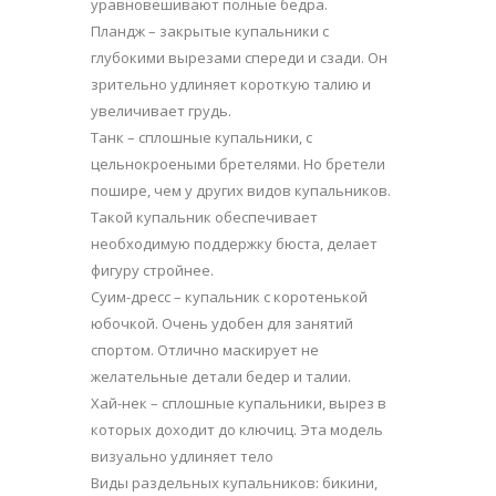
уравновешивают полные бедра.
Пландж – закрытые купальники с
глубокими вырезами спереди и сзади. Он
зрительно удлиняет короткую талию и
увеличивает грудь.
Танк – сплошные купальники, с
цельнокроеными бретелями. Но бретели
пошире, чем у других видов купальников.
Такой купальник обеспечивает
необходимую поддержку бюста, делает
фигуру стройнее.
Суим-дресс – купальник с коротенькой
юбочкой. Очень удобен для занятий
спортом. Отлично маскирует не
желательные детали бедер и талии.
Хай-нек – сплошные купальники, вырез в
которых доходит до ключиц. Эта модель
визуально удлиняет тело
Виды раздельных купальников: бикини,