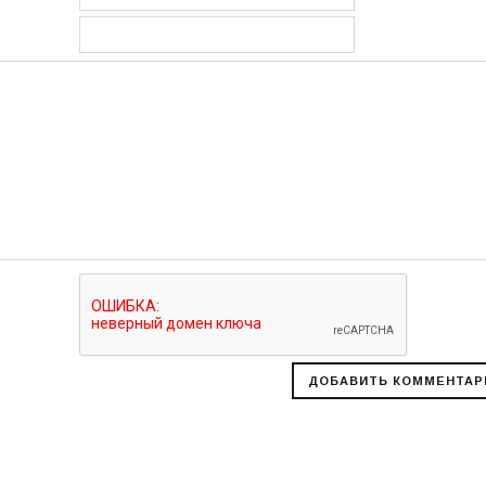
УБЫЕ, ЯРКО-СИНИЕ,
ОРДОВЫЕ, МЯТНЫЕ,
ЫЕ, СИНИЕ, ТЁМНО-
, КОРИЧНЕВЫЕ
В НАЛИЧИИ ГРАФИТ И СВЕТЛО-СЕРАЯ
ЛЬФЫ РУЧНОЙ
ЖЕНСКАЯ ДВОЙНАЯ ШАПКА
АЛИСА
6-37, 38-39
"АРИАДНА" (ARIADNA)
150 грн.
ГРАФИТ И СВЕТЛО-СЕРАЯ