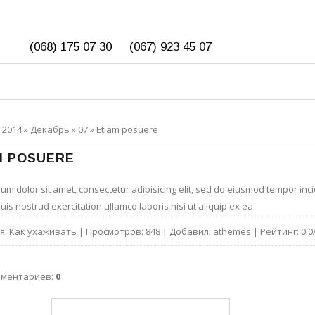
(068) 175 07 30
(067) 923 45 07
ГЛАВНАЯ
МАГАЗИН
СТАТЬИ
»
2014
»
Декабрь
»
07
» Etiam posuere
ДОСТАВКА И ОПЛАТА
КОНТАКТЫ
M POSUERE
um dolor sit amet, consectetur adipisicing elit, sed do eiusmod tempor inc
uis nostrud exercitation ullamco laboris nisi ut aliquip ex ea
я
:
Как ухаживать
|
Просмотров
:
848
|
Добавил
:
athemes
|
Рейтинг
:
0.0
мментариев
:
0