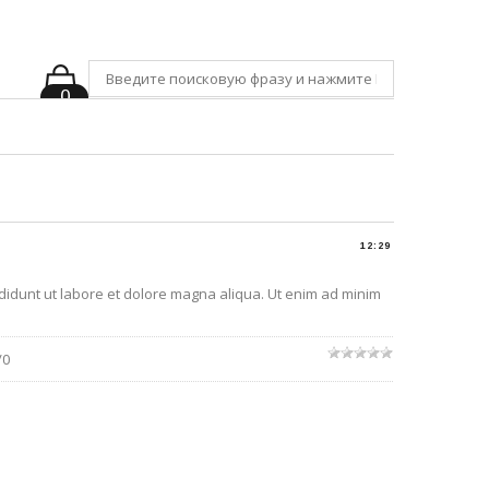
0
LOOKBOOK
АКЦИИ
12:29
ididunt ut labore et dolore magna aliqua. Ut enim ad minim
/
0