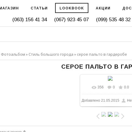
МАГАЗИН
СТАТЬИ
LOOKBOOK
АКЦИИ
ДОС
(063) 156 41 34
(067) 923 45 07
(099) 535 48 32
»
Фотоальбом
»
Стиль большого города
» серое пальто в гардеробе
СЕРОЕ ПАЛЬТО В ГА
356
0
0.0
Добавлено
21.05.2015
He
мментариев
:
0