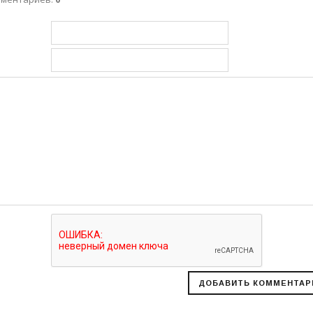
УБЫЕ, ЯРКО-СИНИЕ,
ОРДОВЫЕ, МЯТНЫЕ,
ЫЕ, СИНИЕ, ТЁМНО-
, КОРИЧНЕВЫЕ
В НАЛИЧИИ ГРАФИТ И СВЕТЛО-СЕРАЯ
ЛЬФЫ РУЧНОЙ
ЖЕНСКАЯ ДВОЙНАЯ ШАПКА
АЛИСА
6-37, 38-39
"АРИАДНА" (ARIADNA)
150 грн.
ГРАФИТ И СВЕТЛО-СЕРАЯ
РЗИНУ
350 грн.
В КОРЗИНУ