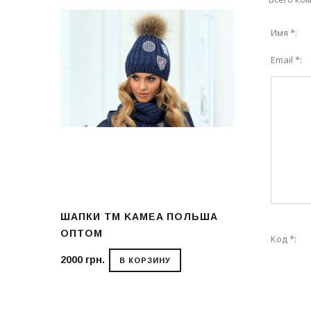
Имя *:
Email *:
В НАЛИЧИИ ГОЛ
БИРЮЗОВЫЕ, Б
БЕЖЕВЫЕ, СЕР
 ЗАКАЗ
РОЗОВЫЕ
ША ОПТ И
ШАПКИ ТМ KAMEA ПОЛЬША
ВЯЗАНЫЕ ГО
ОПТОМ
РАБОТЫ, Р. 3
Код *:
2000 грн.
398 грн.
В КОРЗИНУ
В КО